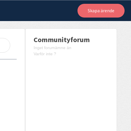
Skapa ärende
Communityforum
Inget forumämne än
Varför inte ?