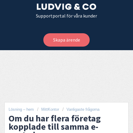
Supportportal för våra kunder
Skapa ärende
Lösning – hem
MittKontor
Vanligaste frågorna
Om du har flera företag
kopplade till samma e-